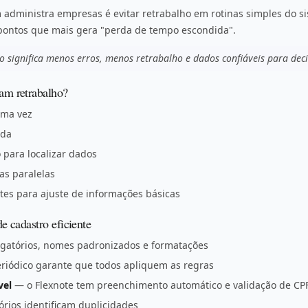
administra empresas é evitar retrabalho em rotinas simples do si
pontos que mais gera "perda de tempo escondida".
 significa menos erros, menos retrabalho e dados confiáveis para deci
ram retrabalho?
uma vez
ada
 para localizar dados
as paralelas
es para ajuste de informações básicas
e cadastro eficiente
atórios, nomes padronizados e formatações
riódico garante que todos apliquem as regras
vel
— o Flexnote tem preenchimento automático e validação de CP
órios identificam duplicidades